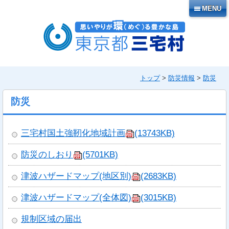
本
MENU
文
へ
移
動
トップ
>
防災情報
>
防災
防災
三宅村国土強靭化地域計画
(13743KB)
防災のしおり
(5701KB)
津波ハザードマップ(地区別)
(2683KB)
津波ハザードマップ(全体図)
(3015KB)
規制区域の届出