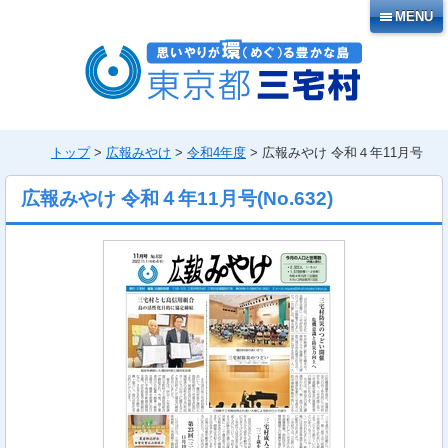
本
MENU
文
へ
移
動
トップ
>
広報みやけ
>
令和4年度
> 広報みやけ 令和４年11月号
広報みやけ 令和４年11月号
(No.
632
)