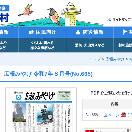
トップ
>
広報みやけ
>
広報みやけ 令和7年８月号
(No.
665
)
PDFでご覧いただけ
内容
No.665
全ページ
(1