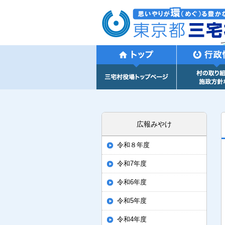
本
文
へ
移
動
広報みやけ
令和８年度
令和7年度
令和6年度
令和5年度
令和4年度