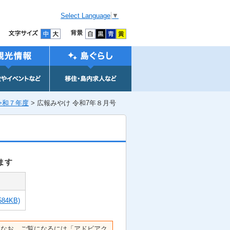
Select Language
▼
令和７年度
> 広報みやけ 令和7年８月号
ます
584KB)
なお、ご覧になるには「アドビアク