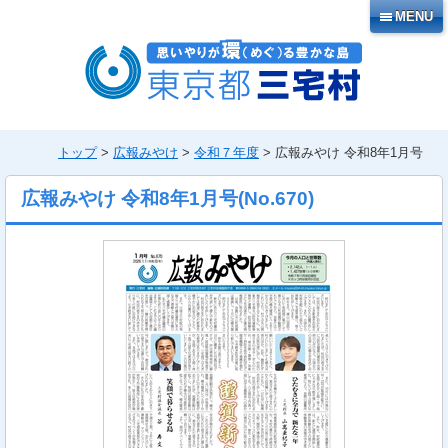
本
MENU
文
へ
移
動
トップ
>
広報みやけ
>
令和７年度
> 広報みやけ 令和8年1月号
広報みやけ 令和8年1月号
(No.
670
)