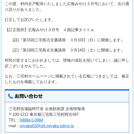
この度、村内全戸配布いたしました広報みやけ３月号において、次の通
り誤りがありました。
訂正してお詫びいたします。
【訂正箇所】広報みやけ３月号 ４面記事タイトル
(誤)『第15回三宅島古文書講座 ３月10日（日）に開催します』
(正)『第19回三宅島古文書講座 ３月14日（土）に開催します』
村民の皆さまにおかれましては、情報の混乱を招いてしまい、誠に申し
訳ございませんでした。
なお、三宅村ホームページに掲載されている広報につきましては、修正
したものを掲載しております。
三宅村役場臨時庁舎 企画財政課 企画情報係
〒100-1212 東京都三宅島三宅村阿古497
TEL：
04994-5-0984
mail：
miyake03@vill.miyake.tokyo.jp