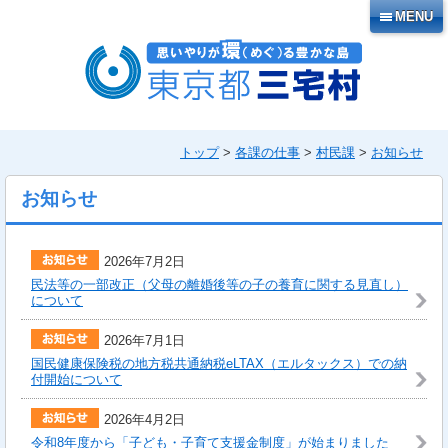
本
MENU
文
へ
移
動
トップ
>
各課の仕事
>
村民課
>
お知らせ
お知らせ
2026年7月2日
民法等の一部改正（父母の離婚後等の子の養育に関する見直し）
について
2026年7月1日
国民健康保険税の地方税共通納税eLTAX（エルタックス）での納
付開始について
2026年4月2日
令和8年度から「子ども・子育て支援金制度」が始まりました