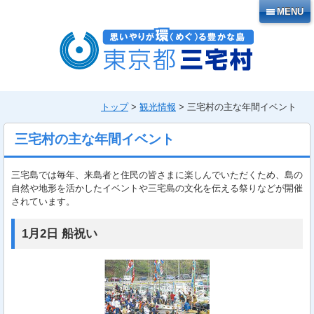
本
MENU
文
へ
移
動
トップ
>
観光情報
> 三宅村の主な年間イベント
三宅村の主な年間イベント
三宅島では毎年、来島者と住民の皆さまに楽しんでいただくため、島の
自然や地形を活かしたイベントや三宅島の文化を伝える祭りなどが開催
されています。
1月2日 船祝い