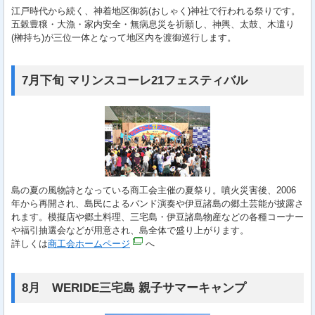
江戸時代から続く、神着地区御笏(おしゃく)神社で行われる祭りです。
五穀豊穣・大漁・家内安全・無病息災を祈願し、神輿、太鼓、木遣り
(榊持ち)が三位一体となって地区内を渡御巡行します。
7月下旬 マリンスコーレ21フェスティバル
島の夏の風物詩となっている商工会主催の夏祭り。噴火災害後、2006
年から再開され、島民によるバンド演奏や伊豆諸島の郷土芸能が披露さ
れます。模擬店や郷土料理、三宅島・伊豆諸島物産などの各種コーナー
や福引抽選会などが用意され、島全体で盛り上がります。
詳しくは
商工会ホームページ
へ
8月 WERIDE三宅島 親子サマーキャンプ